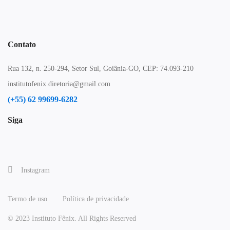
Contato
Rua 132, n. 250-294, Setor Sul, Goiânia-GO, CEP: 74.093-210
institutofenix.diretoria@gmail.com
(+55) 62 99699-6282
Siga
Instagram
Termo de uso
Política de privacidade
© 2023 Instituto Fênix. All Rights Reserved