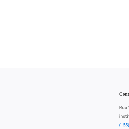
Cont
Rua 
inst
(+55