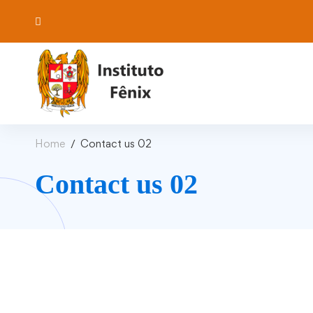
Home
Contact us 02
Contact us 02