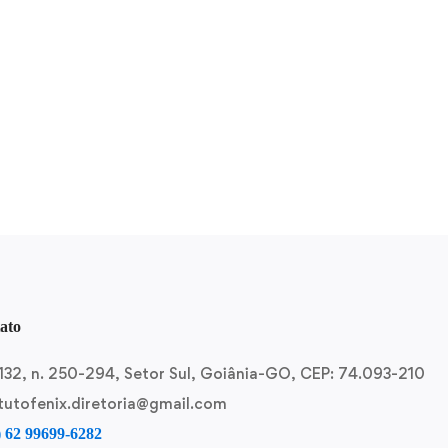
ato
132, n. 250-294, Setor Sul, Goiânia-GO, CEP: 74.093-210
itutofenix.diretoria@gmail.com
) 62 99699-6282