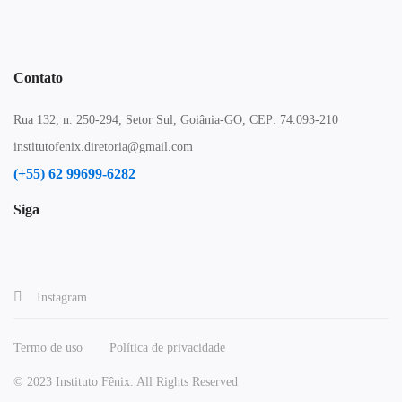
Contato
Rua 132, n. 250-294, Setor Sul, Goiânia-GO, CEP: 74.093-210
institutofenix.diretoria@gmail.com
(+55) 62 99699-6282
Siga
Instagram
Termo de uso
Política de privacidade
© 2023 Instituto Fênix. All Rights Reserved