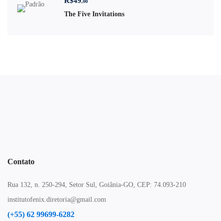
R$
49
,00
The Five Invitations
Contato
Rua 132, n. 250-294, Setor Sul, Goiânia-GO, CEP: 74.093-210
institutofenix.diretoria@gmail.com
(+55) 62 99699-6282