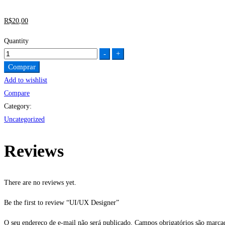
R$
20
,00
Quantity
UI/UX
-
+
Designer
Comprar
quantity
Add to wishlist
Compare
Category:
Uncategorized
Reviews
There are no reviews yet.
Be the first to review “UI/UX Designer”
O seu endereço de e-mail não será publicado.
Campos obrigatórios são marc