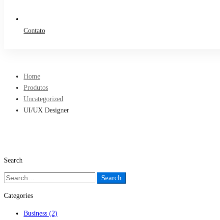
Contato
Home
Produtos
Uncategorized
UI/UX Designer
Search
Search
Search
for:
Categories
Business
(2)