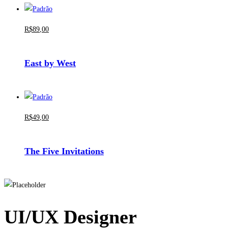
R$
89
,00
East by West
R$
49
,00
The Five Invitations
UI/UX Designer