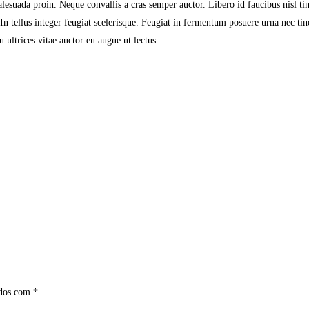
lesuada proin. Neque convallis a cras semper auctor. Libero id faucibus nisl ti
In tellus integer feugiat scelerisque. Feugiat in fermentum posuere urna nec tinc
 ultrices vitae auctor eu augue ut lectus.
ados com
*