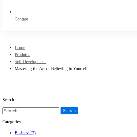
Contato
Home
Produtos
Self Development
Mastering the Art of Believing in Yourself
Search
Search
Search
for:
Categories
Business
(2)