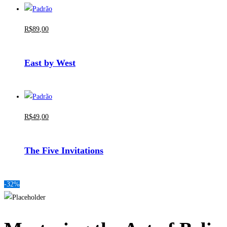
R$
89
,00
East by West
R$
49
,00
The Five Invitations
-32%