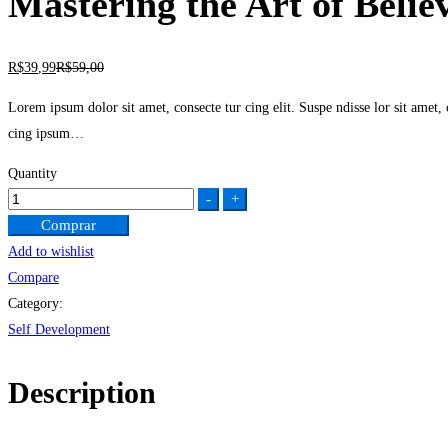
Mastering the Art of Believ
R$
39
,99
R$
59
,00
Lorem ipsum dolor sit amet, consecte tur cing elit. Suspe ndisse lor sit amet, co
cing ipsum…
Quantity
Mastering
-
+
the
Comprar
Art
Add to wishlist
of
Compare
Believing
Category:
in
Self Development
Yourself
quantity
Description