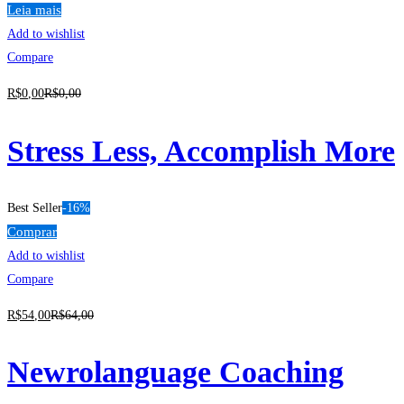
Leia mais
Add to wishlist
Compare
R$
0
,00
R$
0
,00
Stress Less, Accomplish More
Best Seller
-16%
Comprar
Add to wishlist
Compare
R$
54
,00
R$
64
,00
Newrolanguage Coaching