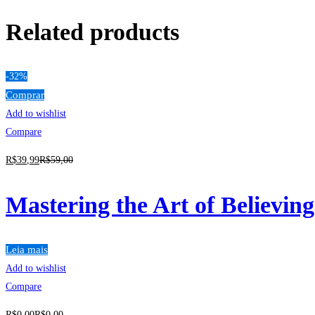
Related products
-32%
Comprar
Add to wishlist
Compare
R$
39
,99
R$
59
,00
Mastering the Art of Believing
Leia mais
Add to wishlist
Compare
R$
0
,00
R$
0
,00