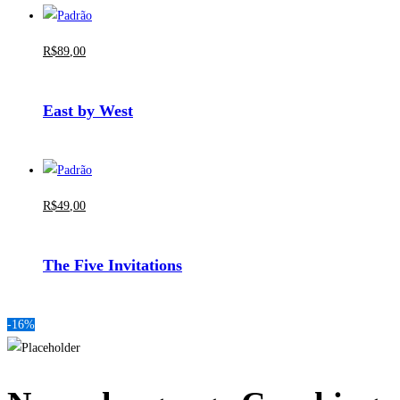
R$
89
,00
East by West
R$
49
,00
The Five Invitations
-16%