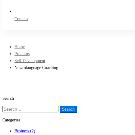
Contato
Home
Produtos
Self Development
Newrolanguage Coaching
Search
Search
Search
for:
Categories
Business
(2)