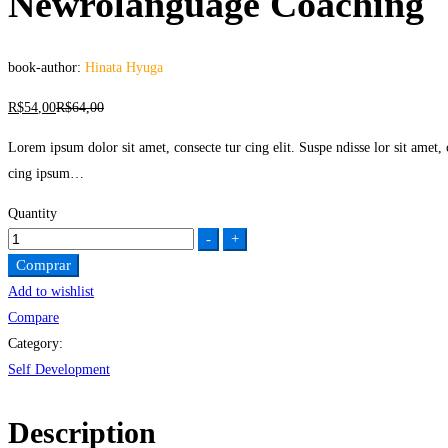
Newrolanguage Coaching
book-author:
Hinata Hyuga
R$
54
,00
R$
64
,00
Lorem ipsum dolor sit amet, consecte tur cing elit. Suspe ndisse lor sit amet, co
cing ipsum…
Quantity
Newrolanguage
-
+
Coaching
Comprar
quantity
Add to wishlist
Compare
Category:
Self Development
Description